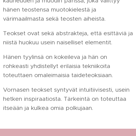
kauneuden ja muodin parissa, joka välittyy
hänen teostensa muotokielestä ja
värimaailmasta sekä teosten aiheista.
Teokset ovat sekä abstrakteja, että esittäviä ja
niistä huokuu usein naiselliset elementit.
Hänen tyylinsä on kokeileva ja hän on
rohkeasti yhdistellyt erilaisia tekniikoita
toteuttaen omaleimaisia taideteoksiaan.
Vornasen teokset syntyvät intuitiivisesti, usein
hetken inspiraatiosta. Tärkeintä on toteuttaa
itseään ja kulkea omia polkujaan.