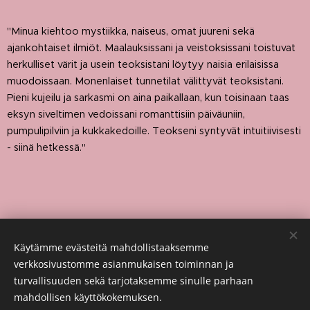
"Minua kiehtoo mystiikka, naiseus, omat juureni sekä
ajankohtaiset ilmiöt. Maalauksissani ja veistoksissani toistuvat
herkulliset värit ja usein teoksistani löytyy naisia erilaisissa
muodoissaan. Monenlaiset tunnetilat välittyvät teoksistani.
Pieni kujeilu ja sarkasmi on aina paikallaan, kun toisinaan taas
eksyn siveltimen vedoissani romanttisiin päiväuniin,
pumpulipilviin ja kukkakedoille. Teokseni syntyvät intuitiivisesti
- siinä hetkessä."
Käytämme evästeitä mahdollistaaksemme
- Katriina Vornanen -
verkkosivustomme asianmukaisen toiminnan ja
turvallisuuden sekä tarjotaksemme sinulle parhaan
mahdollisen käyttökokemuksen.