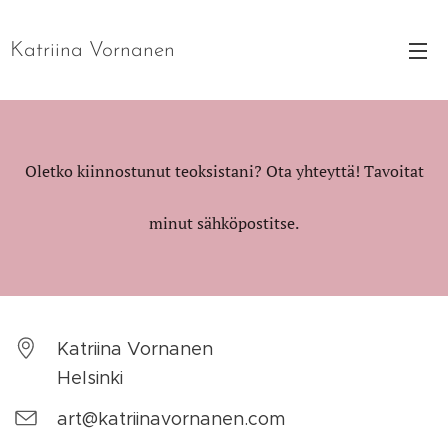
Katriina Vornanen
Oletko kiinnostunut teoksistani? Ota yhteyttä! Tavoitat
minut sähköpostitse.
Katriina Vornanen
Helsinki
art@katriinavornanen.com